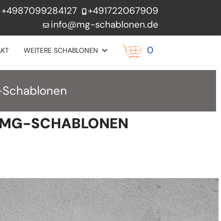
+4987099284127
+491722067909
info@mg-schablonen.de
0
AKT
WEITERE SCHABLONEN
-Schablonen
 MG-SCHABLONEN