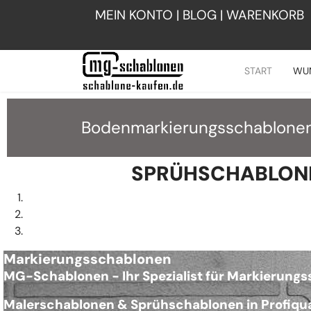
MEIN KONTO
|
BLOG
|
WARENKORB
START
WU
Bodenmarkierungsschablonen
SPRÜHSCHABLON
Markierungsschablonen
MG-Schablonen - Ihr Spezialist für Markierung
Malerschablonen & Sprühschablonen
in Profiqu