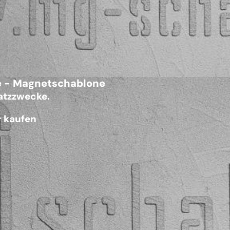
e - Magnetschablone
satzzwecke.
r kaufen