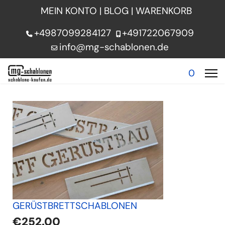
MEIN KONTO
|
BLOG
|
WARENKORB
+4987099284127
+491722067909
info@mg-schablonen.de
0
GERÜSTBRETTSCHABLONEN
€252.00