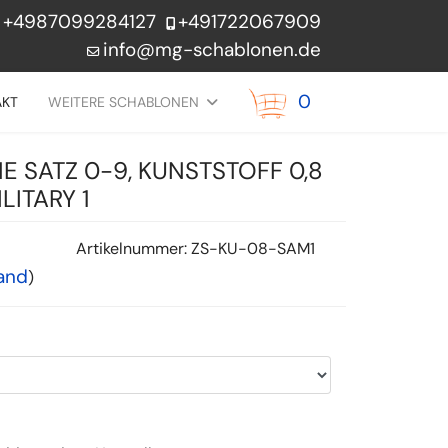
+4987099284127
+491722067909
info@mg-schablonen.de
0
AKT
WEITERE SCHABLONEN
 SATZ 0-9, KUNSTSTOFF 0,8
LITARY 1
Artikelnummer:
ZS-KU-08-SAM1
and
)