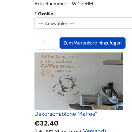
Artikelnummer
L-WD-OHM
*
Größe:
Dekorschablone "Kaffee"
€32.40
Versand
(Inkl. 19% Steuern zzgl.
)