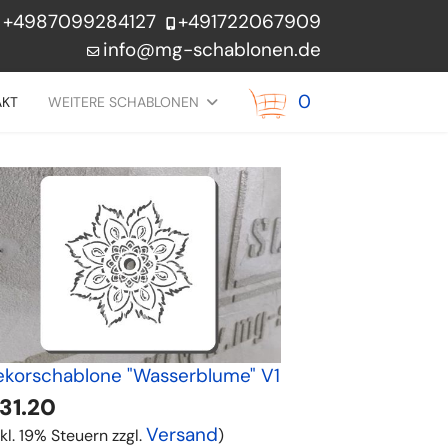
+4987099284127
+491722067909
info@mg-schablonen.de
0
AKT
WEITERE SCHABLONEN
ekorschablone "Wasserblume" V1
31.20
Versand
nkl. 19% Steuern zzgl.
)