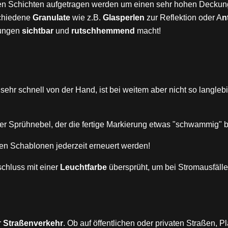
n Schichten aufgetragen werden um einen sehr hohen Deckung
schiedene
Granulate
wie z.B.
Glasperlen
zur Reflektion oder A
n
gungen
sichtbar
und
rutschhemmend
macht!
sehr schnell von der Hand, ist bei weitem aber nicht so langleb
er Sprühnebel, der die fertige Markierung etwas "schwammig" b
en Schablonen jederzeit erneuert werden!
chluss mit einer
Leuchtfarbe
übersprüht, um bei Stromausfäll
r
Straßenverkehr
. Ob auf öffentlichen oder privaten Straßen, 