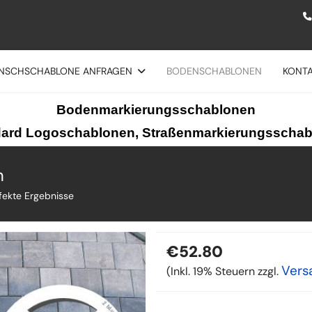
NSCHSCHABLONE ANFRAGEN
BODENSCHABLONEN
KONT
Bodenmarkierungsschablonen
ard Logoschablonen, Straßenmarkierungsscha
n
fekte Ergebnisse
€52.80
Vers
(Inkl. 19% Steuern zzgl.