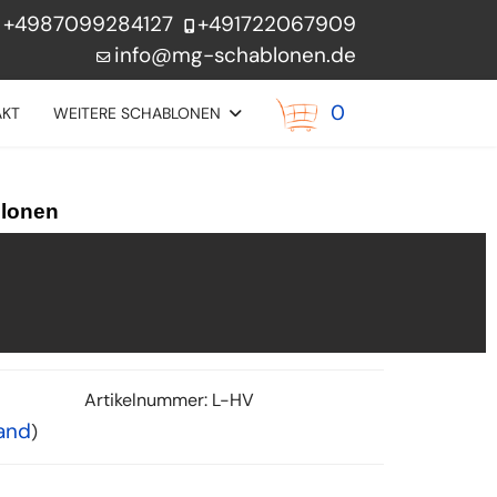
+4987099284127
+491722067909
info@mg-schablonen.de
0
AKT
WEITERE SCHABLONEN
blonen
Artikelnummer:
L-HV
and
)