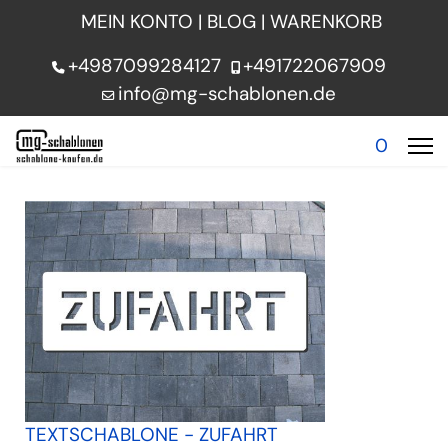
MEIN KONTO
|
BLOG
|
WARENKORB
+4987099284127
+491722067909
info@mg-schablonen.de
0
TEXTSCHABLONE - ZUFAHRT