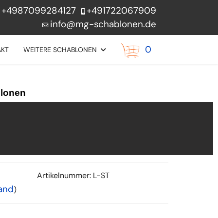
+4987099284127
+491722067909
info@mg-schablonen.de
0
AKT
WEITERE SCHABLONEN
blonen
Artikelnummer:
L-ST
and
)