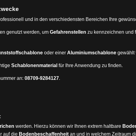
zwecke
rofessionell und in den verschiedensten Bereichen Ihre gewün
en genutzt werden, um
Gefahrenstellen
zu kennzeichnen und 
nststoffschablone
oder einer
Aluminiumschablone
gewählt 
chtige
Schablonenmaterial
für Ihre Anwendung zu finden.
nnummer an:
08709-9284127
.
:
trichen
werden. Hierzu können wir Ihnen extrem haltbare
Boden
r auf die
Bodenbeschaffenheit
an und in welchem Zeitraum di