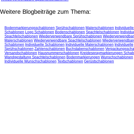
Weitere Blogbeiträge zum Thema:
Bodenmarkierungsschablonen
Sprühschablonen
Malerschablonen
Individuell
Schablonen
Logo Schablonen
Bodenschablonen
Spachtelschablonen
Individu
Spachtelschablonen
Wiederverwendbare Sprühschablonen
Wiederverwendba
Malerschablonen
Wiederverwendbare Spachtelschablonen
Wiederverwendbar
Schablonen
Individuelle Schablonen
Individuelle Malerschablonen
Individuelle
Sprühschablonen
Zahlenschablonen
Buchstabenschablonen
Verpackungssch
Versandschablonen
Hausnummerschablonen
Kreidespraymarkierungen Schab
Wandgestaltung Spachtelschablonen
Bodenmarkierungen
Wunschschablonen
Individuelle Wunschschablonen
Textschablonen
Gerüstschablonen