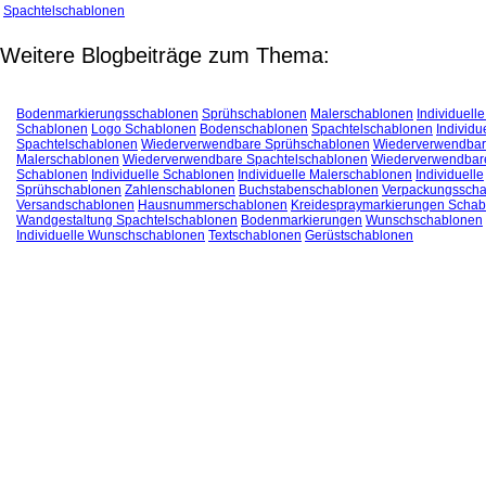
Spachtelschablonen
Weitere Blogbeiträge zum Thema:
Bodenmarkierungsschablonen
Sprühschablonen
Malerschablonen
Individuell
Schablonen
Logo Schablonen
Bodenschablonen
Spachtelschablonen
Individu
Spachtelschablonen
Wiederverwendbare Sprühschablonen
Wiederverwendba
Malerschablonen
Wiederverwendbare Spachtelschablonen
Wiederverwendbar
Schablonen
Individuelle Schablonen
Individuelle Malerschablonen
Individuelle
Sprühschablonen
Zahlenschablonen
Buchstabenschablonen
Verpackungssch
Versandschablonen
Hausnummerschablonen
Kreidespraymarkierungen Schab
Wandgestaltung Spachtelschablonen
Bodenmarkierungen
Wunschschablonen
Individuelle Wunschschablonen
Textschablonen
Gerüstschablonen