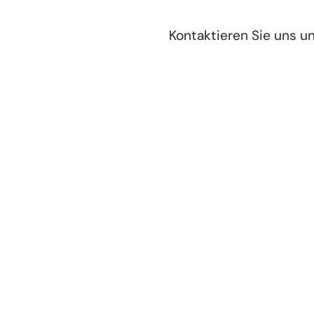
Bodenschablonen
Bodenschablonen sind praktische Hilfsmittel zur
gezielten Kennzeichnung und Gestaltung von
Bodenflächen. Sie dienen als Vorlage für Symbole