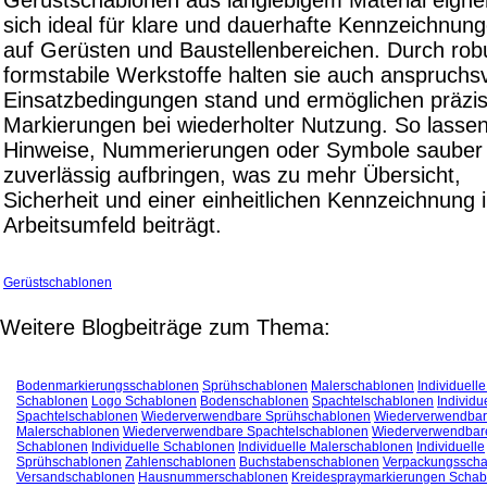
sich ideal für klare und dauerhafte Kennzeichnun
auf Gerüsten und Baustellenbereichen. Durch rob
formstabile Werkstoffe halten sie auch anspruchsv
Einsatzbedingungen stand und ermöglichen präzi
Markierungen bei wiederholter Nutzung. So lassen
Hinweise, Nummerierungen oder Symbole sauber
zuverlässig aufbringen, was zu mehr Übersicht,
Sicherheit und einer einheitlichen Kennzeichnung 
Arbeitsumfeld beiträgt.
Gerüstschablonen
Weitere Blogbeiträge zum Thema:
Bodenmarkierungsschablonen
Sprühschablonen
Malerschablonen
Individuell
Schablonen
Logo Schablonen
Bodenschablonen
Spachtelschablonen
Individu
Spachtelschablonen
Wiederverwendbare Sprühschablonen
Wiederverwendba
Malerschablonen
Wiederverwendbare Spachtelschablonen
Wiederverwendbar
Schablonen
Individuelle Schablonen
Individuelle Malerschablonen
Individuelle
Sprühschablonen
Zahlenschablonen
Buchstabenschablonen
Verpackungssch
Versandschablonen
Hausnummerschablonen
Kreidespraymarkierungen Schab