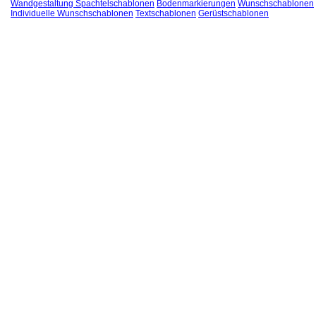
Wandgestaltung Spachtelschablonen
Bodenmarkierungen
Wunschschablonen
Individuelle Wunschschablonen
Textschablonen
Gerüstschablonen